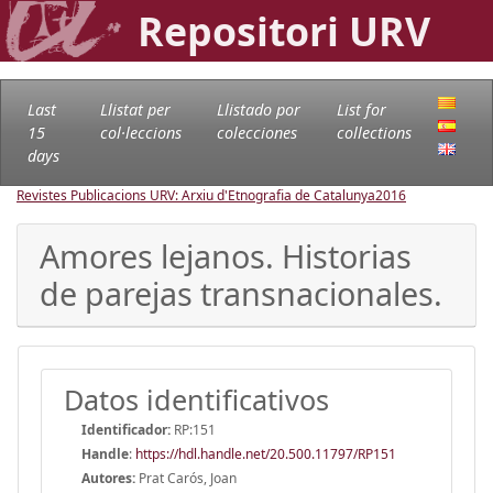
Repositori URV
Last
Llistat per
Llistado por
List for
15
col·leccions
colecciones
collections
days
Revistes Publicacions URV: Arxiu d'Etnografia de Catalunya
2016
Amores lejanos. Historias
de parejas transnacionales.
Datos identificativos
Identificador:
RP:151
Handle
:
https://hdl.handle.net/20.500.11797/RP151
Autores:
Prat Carós, Joan