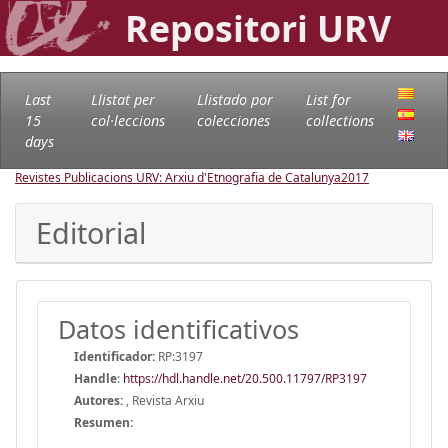
Repositori URV
Last
Llistat per
Llistado por
List for
15
col·leccions
colecciones
collections
days
Revistes Publicacions URV: Arxiu d'Etnografia de Catalunya
2017
Editorial
Datos identificativos
Identificador:
RP:3197
Handle
:
https://hdl.handle.net/20.500.11797/RP3197
Autores:
, Revista Arxiu
Resumen: