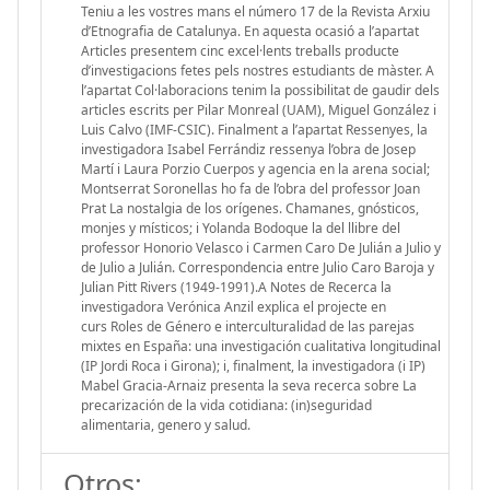
Teniu a les vostres mans el número 17 de la Revista Arxiu
d’Etnografia de Catalunya. En aquesta ocasió a l’apartat
Articles presentem cinc excel·lents treballs producte
d’investigacions fetes pels nostres estudiants de màster. A
l’apartat Col·laboracions tenim la possibilitat de gaudir dels
articles escrits per Pilar Monreal (UAM), Miguel González i
Luis Calvo (IMF-CSIC). Finalment a l’apartat Ressenyes, la
investigadora Isabel Ferrándiz ressenya l’obra de Josep
Martí i Laura Porzio Cuerpos y agencia en la arena social;
Montserrat Soronellas ho fa de l’obra del professor Joan
Prat La nostalgia de los orígenes. Chamanes, gnósticos,
monjes y místicos; i Yolanda Bodoque la del llibre del
professor Honorio Velasco i Carmen Caro De Julián a Julio y
de Julio a Julián. Correspondencia entre Julio Caro Baroja y
Julian Pitt Rivers (1949-1991).A Notes de Recerca la
investigadora Verónica Anzil explica el projecte en
curs Roles de Género e interculturalidad de las parejas
mixtes en España: una investigación cualitativa longitudinal
(IP Jordi Roca i Girona); i, finalment, la investigadora (i IP)
Mabel Gracia-Arnaiz presenta la seva recerca sobre La
precarización de la vida cotidiana: (in)seguridad
alimentaria, genero y salud.
Otros: