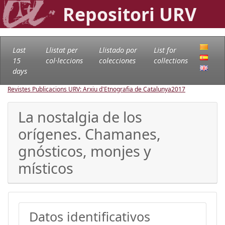
Repositori URV
Last
Llistat per
Llistado por
List for
15
col·leccions
colecciones
collections
days
Revistes Publicacions URV: Arxiu d'Etnografia de Catalunya
2017
La nostalgia de los
orígenes. Chamanes,
gnósticos, monjes y
místicos
Datos identificativos