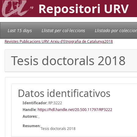
Repositori URV
Last 15 days
Llistat per col·leccions
Llistado por coleccio
Revistes Publicacions URV: Arxiu d'Etnografia de Catalunya
2018
Tesis doctorals 2018
Datos identificativos
Identificador:
RP:3222
Handle
:
https://hdl.handle.net/20.500.11797/RP3222
Autores:
,
Resumen:
Tesis doctorals 2018