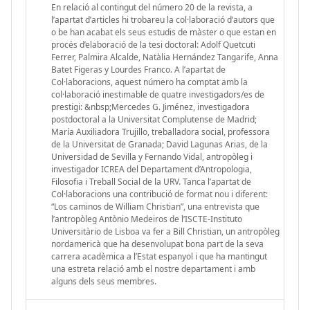
En relació al contingut del número 20 de la revista, a
l’apartat d’articles hi trobareu la col·laboració d’autors que
o be han acabat els seus estudis de màster o que estan en
procés d’elaboració de la tesi doctoral: Adolf Quetcuti
Ferrer, Palmira Alcalde, Natàlia Hernández Tangarife, Anna
Batet Figeras y Lourdes Franco. A l’apartat de
Col·laboracions, aquest número ha comptat amb la
col·laboració inestimable de quatre investigadors/es de
prestigi: &nbsp;Mercedes G. Jiménez, investigadora
postdoctoral a la Universitat Complutense de Madrid;
María Auxiliadora Trujillo, treballadora social, professora
de la Universitat de Granada; David Lagunas Arias, de la
Universidad de Sevilla y Fernando Vidal, antropòleg i
investigador ICREA del Departament d’Antropologia,
Filosofia i Treball Social de la URV. Tanca l’apartat de
Col·laboracions una contribució de format nou i diferent:
“Los caminos de William Christian”, una entrevista que
l’antropòleg Antònio Medeiros de l’ISCTE-Instituto
Universitàrio de Lisboa va fer a Bill Christian, un antropòleg
nordamericà que ha desenvolupat bona part de la seva
carrera acadèmica a l’Estat espanyol i que ha mantingut
una estreta relació amb el nostre departament i amb
alguns dels seus membres.