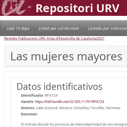
Repositori URV
Last 15 days
Llistat per col·leccions
Llistado por coleccio
Revistes Publicacions URV: Arxiu d'Etnografia de Catalunya
2021
Las mujeres mayores
Datos identificativos
Identificador:
RP:4724
Handle
:
https://hdl.handle.net/20.500.11797/RP4724
Autores:
Lube Guizardi, Menara; Gonzálvez Torralbo, Herminia
Resumen:
El artículo discute los procesos de intersubjetividad de una etnog