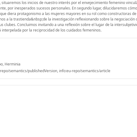
ituaremos los inicios de nuestro interés por el envejecimiento femenino vincul
mente, por inesperados sucesos personales. En segundo lugar, dilucidaremos có
 que diera protagonismo a las mujeres mayores en su rol como constructoras de
s a la trastienda&nbsp;de la investigación reflexionando sobre la negociación 
clubes. Concluimos invitando a una reflexión sobre el lugar de la intersubjetiv
á interpelada por la reciprocidad de los cuidados femeninos.
bo, Herminia
epo/semantics/publishedVersion, info:eu-repo/semantics/article