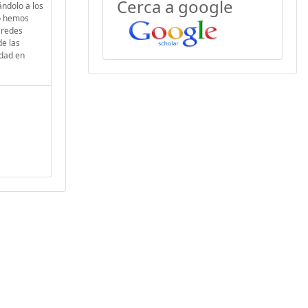
Cerca a google
ándolo a los
mo hemos
 redes
de las
idad en