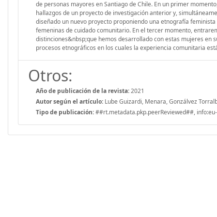
de personas mayores en Santiago de Chile. En un primer momento, s
hallazgos de un proyecto de investigación anterior y, simultánea
diseñado un nuevo proyecto proponiendo una etnografía feminista
femeninas de cuidado comunitario. En el tercer momento, entraremo
distinciones&nbsp;que hemos desarrollado con estas mujeres en sus 
procesos etnográficos en los cuales la experiencia comunitaria est
Otros:
Año de publicación de la revista:
2021
Autor según el artículo:
Lube Guizardi, Menara, Gonzálvez Torral
Tipo de publicación:
##rt.metadata.pkp.peerReviewed##, info:eu-r