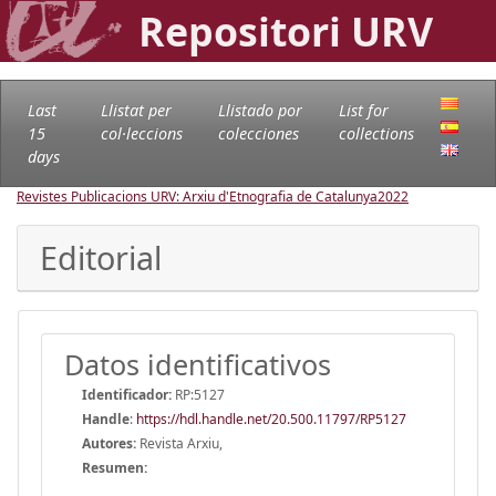
Repositori URV
Last
Llistat per
Llistado por
List for
15
col·leccions
colecciones
collections
days
Revistes Publicacions URV: Arxiu d'Etnografia de Catalunya
2022
Editorial
Datos identificativos
Identificador:
RP:5127
Handle
:
https://hdl.handle.net/20.500.11797/RP5127
Autores:
Revista Arxiu,
Resumen: