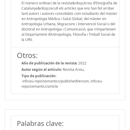
El número ordinari de la revista&nbsp;Arxiu d’Etnografia de
Catalunya&nbsp;recull els articles que ens han fet arribar
tant autors i autores consolidats com estudiants del màster
en Antropologia Mèdica i Salut Global, del màster en
Antropologia Urbana, Migracions i Intervenció Social o del
doctorat en Antropologia i Comunicació, que s’imparteixen
al Departament d’Antropologia, Filosofia i Treball Social de
la URV.
Otros:
Año de publicación de la revista:
2022
Autor según el artículo:
Revista Arxiu,
Tipo de publicación:
info:eu-repo/semantics/publishedVersion, info:eu-
repo/semantics/article
Palabras clave: