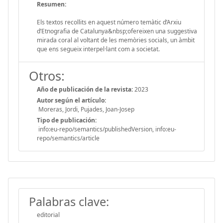
Resumen:
Els textos recollits en aquest número temàtic d’Arxiu
d’Etnografia de Catalunya&nbsp;ofereixen una suggestiva
mirada coral al voltant de les memòries socials, un àmbit
que ens segueix interpel·lant com a societat.
Otros:
Año de publicación de la revista:
2023
Autor según el artículo:
Moreras, Jordi, Pujades, Joan-Josep
Tipo de publicación:
info:eu-repo/semantics/publishedVersion, info:eu-
repo/semantics/article
Palabras clave:
editorial