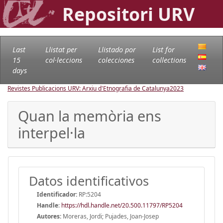
Repositori URV
Last
Llistat per
Llistado por
List for
15
col·leccions
colecciones
collections
days
Revistes Publicacions URV: Arxiu d'Etnografia de Catalunya
2023
Quan la memòria ens
interpel·la
Datos identificativos
Identificador:
RP:5204
Handle
:
https://hdl.handle.net/20.500.11797/RP5204
Autores:
Moreras, Jordi; Pujades, Joan-Josep