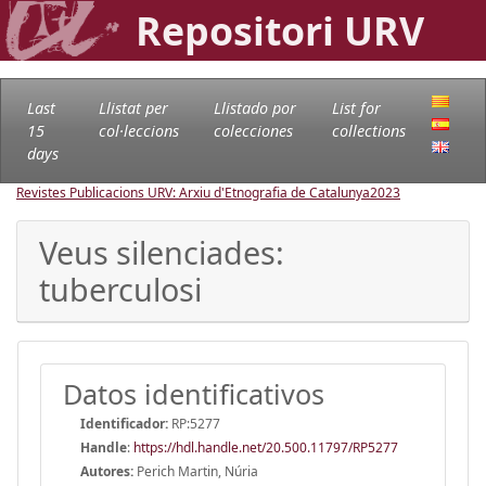
Repositori URV
Last
Llistat per
Llistado por
List for
15
col·leccions
colecciones
collections
days
Revistes Publicacions URV: Arxiu d'Etnografia de Catalunya
2023
Veus silenciades:
tuberculosi
Datos identificativos
Identificador:
RP:5277
Handle
:
https://hdl.handle.net/20.500.11797/RP5277
Autores:
Perich Martin, Núria