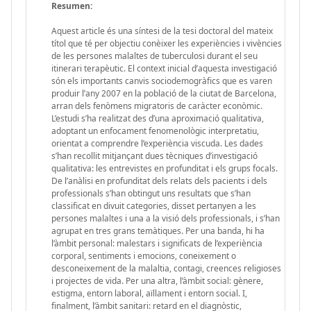
Resumen:
Aquest article és una síntesi de la tesi doctoral del mateix
títol que té per objectiu conèixer les experiències i vivències
de les persones malaltes de tuberculosi durant el seu
itinerari terapèutic. El context inicial d’aquesta investigació
són els importants canvis sociodemogràfics que es varen
produir l’any 2007 en la població de la ciutat de Barcelona,
arran dels fenòmens migratoris de caràcter econòmic.
L’estudi s’ha realitzat des d’una aproximació qualitativa,
adoptant un enfocament fenomenològic interpretatiu,
orientat a comprendre l’experiència viscuda. Les dades
s’han recollit mitjançant dues tècniques d’investigació
qualitativa: les entrevistes en profunditat i els grups focals.
De l’anàlisi en profunditat dels relats dels pacients i dels
professionals s’han obtingut uns resultats que s’han
classificat en divuit categories, disset pertanyen a les
persones malaltes i una a la visió dels professionals, i s’han
agrupat en tres grans temàtiques. Per una banda, hi ha
l’àmbit personal: malestars i significats de l’experiència
corporal, sentiments i emocions, coneixement o
desconeixement de la malaltia, contagi, creences religioses
i projectes de vida. Per una altra, l’àmbit social: gènere,
estigma, entorn laboral, aïllament i entorn social. I,
finalment, l’àmbit sanitari: retard en el diagnòstic,