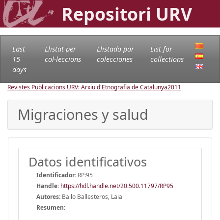
Repositori URV
Last
Llistat per
Llistado por
List for
15
col·leccions
colecciones
collections
days
Revistes Publicacions URV: Arxiu d'Etnografia de Catalunya
2011
Migraciones y salud
Datos identificativos
Identificador:
RP:95
Handle
:
https://hdl.handle.net/20.500.11797/RP95
Autores:
Bailo Ballesteros, Laia
Resumen: