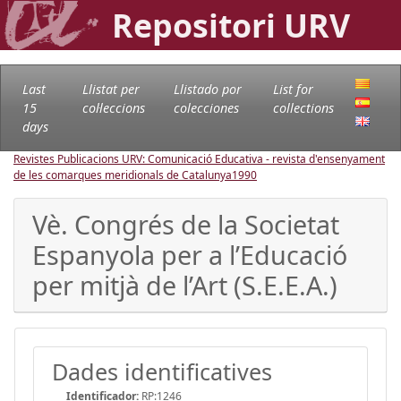
Repositori URV
Last
Llistat per
Llistado por
List for
15
col·leccions
colecciones
collections
days
Revistes Publicacions URV: Comunicació Educativa - revista d'ensenyament
de les comarques meridionals de Catalunya
1990
Vè. Congrés de la Societat
Espanyola per a l’Educació
per mitjà de l’Art (S.E.E.A.)
Dades identificatives
Identificador:
RP:1246