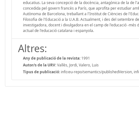
educatius. La seva concepció de la docència, antagònica de la de l'
concedida pel govern francès a París, que aprofita per estudiar amb L
Autònoma de Barcelona, treballant a l'Institut de Ciències de l'Ed
Filosofia de l'Educació a la U.A.B. Actualment, i des del setembre de
investigadora, docent i divulgadora en el camp de l'educació -més de 
actual de l'educació catalana i espanyola.
Altres:
Any de publicació de la revista:
1991
Autor/s de la URV:
Vallès, Jordi, Valero, Luis
Tipus de publicació:
info:eu-repo/semantics/publishedVersion, inf