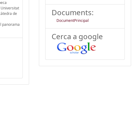
beca
 Universitat
Documents:
càtedra de
DocumentPrincipal
n el panorama
Cerca a google