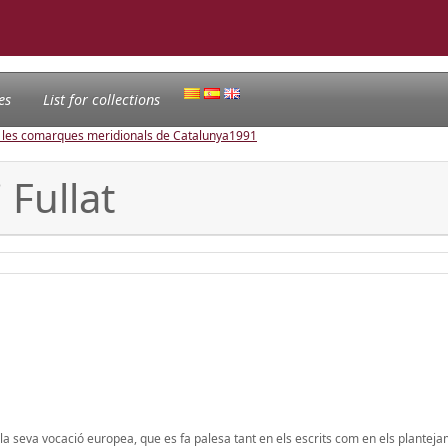
es
List for collections
e les comarques meridionals de Catalunya
1991
Fullat
le la seva vocació europea, que es fa palesa tant en els escrits com en els plantej