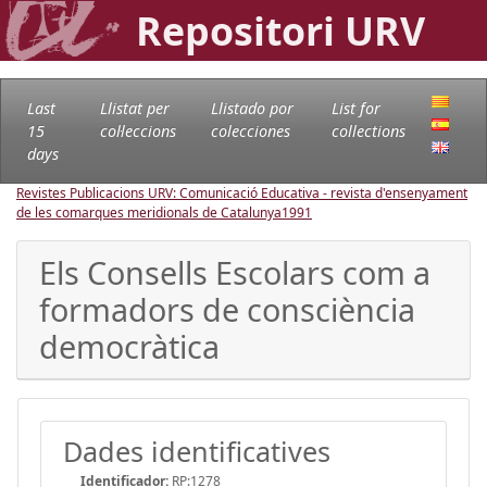
Repositori URV
Last
Llistat per
Llistado por
List for
15
col·leccions
colecciones
collections
days
Revistes Publicacions URV: Comunicació Educativa - revista d'ensenyament
de les comarques meridionals de Catalunya
1991
Els Consells Escolars com a
formadors de consciència
democràtica
Dades identificatives
Identificador:
RP:1278