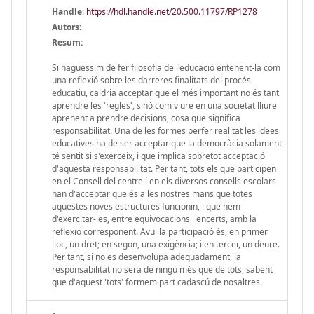
Handle
:
https://hdl.handle.net/20.500.11797/RP1278
Autors:
Resum:
Si haguéssim de fer filosofia de l'educació entenent-la com
una reflexió sobre les darreres finalitats del procés
educatiu, caldria acceptar que el més important no és tant
aprendre les 'regles', sinó com viure en una societat lliure
aprenent a prendre decisions, cosa que significa
responsabilitat. Una de les formes perfer realitat les idees
educatives ha de ser acceptar que la democràcia solament
té sentit si s'exerceix, i que implica sobretot acceptació
d'aquesta responsabilitat. Per tant, tots els que participen
en el Consell del centre i en els diversos consells escolars
han d'acceptar que és a les nostres mans que totes
aquestes noves estructures funcionin, i que hem
d'exercitar-les, entre equivocacions i encerts, amb la
reflexió corresponent. Avui la participació és, en primer
lloc, un dret; en segon, una exigència; i en tercer, un deure.
Per tant, si no es desenvolupa adequadament, la
responsabilitat no serà de ningú més que de tots, sabent
que d'aquest 'tots' formem part cadascú de nosaltres.