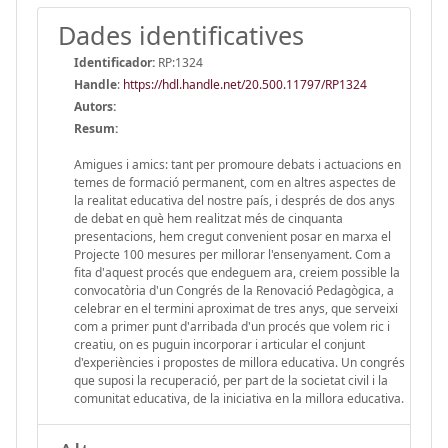
Dades identificatives
Identificador:
RP:1324
Handle
:
https://hdl.handle.net/20.500.11797/RP1324
Autors:
Resum:
Amigues i amics: tant per promoure debats i actuacions en
temes de formació permanent, com en altres aspectes de
la realitat educativa del nostre país, i després de dos anys
de debat en què hem realitzat més de cinquanta
presentacions, hem cregut convenient posar en marxa el
Projecte 100 mesures per millorar l'ensenyament. Com a
fita d'aquest procés que endeguem ara, creiem possible la
convocatòria d'un Congrés de la Renovació Pedagògica, a
celebrar en el termini aproximat de tres anys, que serveixi
com a primer punt d'arribada d'un procés que volem ric i
creatiu, on es puguin incorporar i articular el conjunt
d'experiències i propostes de millora educativa. Un congrés
que suposi la recuperació, per part de la societat civil i la
comunitat educativa, de la iniciativa en la millora educativa.