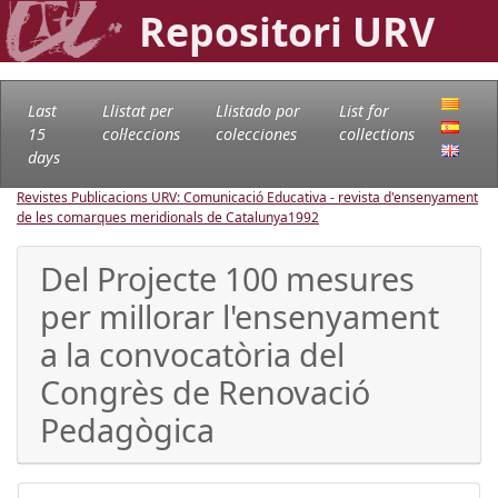
Repositori URV
Last
Llistat per
Llistado por
List for
15
col·leccions
colecciones
collections
days
Revistes Publicacions URV: Comunicació Educativa - revista d'ensenyament
de les comarques meridionals de Catalunya
1992
Del Projecte 100 mesures
per millorar l'ensenyament
a la convocatòria del
Congrès de Renovació
Pedagògica