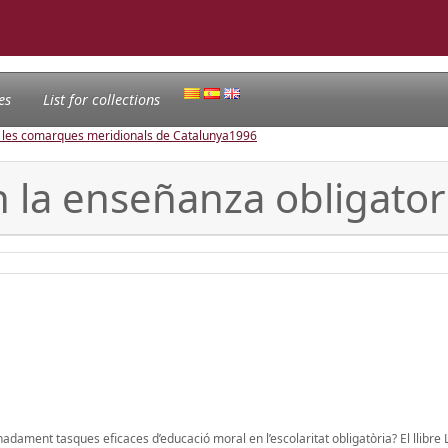
es
List for collections
e les comarques meridionals de Catalunya
1996
 la enseñanza obligator
onadament tasques eficaces d’educació moral en l’escolaritat obligatòria? El llibre