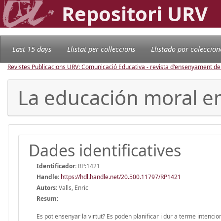
Repositori URV
Last 15 days
Llistat per col·leccions
Llistado por coleccion
Revistes Publicacions URV: Comunicació Educativa - revista d'ensenyament d
La educación moral en
Dades identificatives
Identificador:
RP:1421
Handle
:
https://hdl.handle.net/20.500.11797/RP1421
Autors:
Valls, Enric
Resum:
Es pot ensenyar la virtut? Es poden planificar i dur a terme intenci