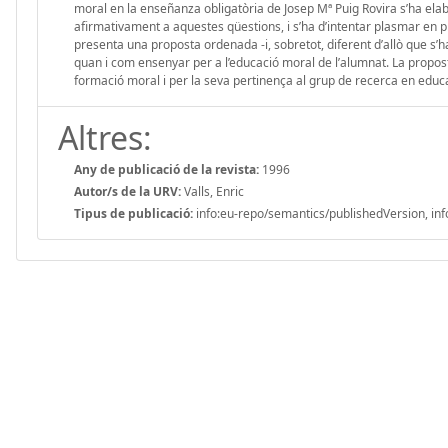
moral en la enseñanza obligatòria de Josep Mª Puig Rovira s’ha ela
afirmativament a aquestes qüestions, i s’ha d’intentar plasmar en pr
presenta una proposta ordenada -i, sobretot, diferent d’allò que s’ha 
quan i com ensenyar per a l’educació moral de l’alumnat. La proposta
formació moral i per la seva pertinença al grup de recerca en educ
Altres:
Any de publicació de la revista:
1996
Autor/s de la URV:
Valls, Enric
Tipus de publicació:
info:eu-repo/semantics/publishedVersion, inf