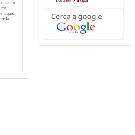
DocumentPrincipal
 contestar
utor
ment què,
Cerca a google
bre la