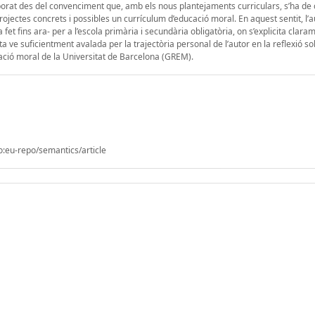
borat des del convenciment que, amb els nous plantejaments curriculars, s’ha de
ojectes concrets i possibles un currículum d’educació moral. En aquest sentit, l’a
fet fins ara- per a l’escola primària i secundària obligatòria, on s’explicita clara
 ve suficientment avalada per la trajectòria personal de l’autor en la reflexió so
ació moral de la Universitat de Barcelona (GREM).
o:eu-repo/semantics/article