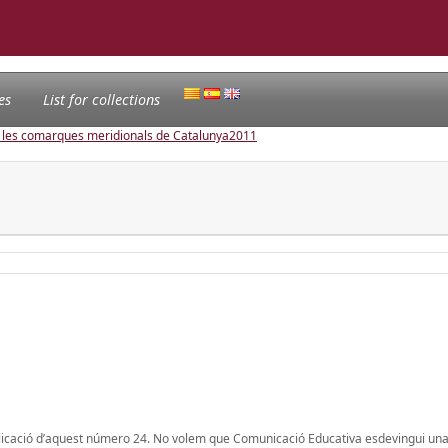
es
List for collections
e les comarques meridionals de Catalunya
2011
blicació d’aquest número 24. No volem que Comunicació Educativa esdevingui una