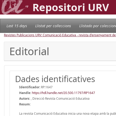
Repositori URV
Last 15 days
Llistat per col·leccions
Llistado por coleccion
Revistes Publicacions URV: Comunicació Educativa - revista d'ensenyament d
Editorial
Dades identificatives
Identificador:
RP:1647
Handle
:
https://hdl.handle.net/20.500.11797/RP1647
Autors:
, Direcció Revista Comunicació Educativa
Resum:
La revista Comunicació Educativa inicia una nova etapa amb la pu