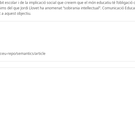
mbit escolar i de la implicació social que creiem que el món educatiu té l’obligació
s del que Jordi Llovet ha anomenat “sobirania intel·lectual”. Comunicació Educat
t a aquest objectiu.
o:eu-repo/semantics/article