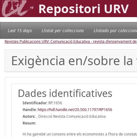
Repositori URV
Last 15 days
Llistat per col·leccions
Llistado por coleccion
Revistes Publicacions URV: Comunicació Educativa - revista d'ensenyament d
Exigència en/sobre la
Dades identificatives
Identificador:
RP:1656
Handle
:
https://hdl.handle.net/20.500.11797/RP1656
Autors:
, Direcció Revista Comunicació Educativa
Resum:
Hi ha gairebé un consens entre els economistes a l’hora de constat