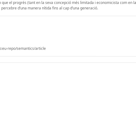
que el progrés (tant en la seva concepció més limitada i economicista com en l
a percebre d’una manera nítida fins al cap d’una generació.
o:eu-repo/semantics/article