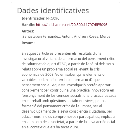
Dades identificatives
Identificador:
RP:5096
Handle
:
https://hdl.handle.net/20.500.11797/RP5096
Autors:
Santisteban Fernández, Antoni; Andreu i Rosés, Mercè
Resum:
En aquest article es presenten els resultats d’una
investigació al voltant de la formació del pensament crític
de l’alumnat de quart d’ESO, a partir de l’anàlisi dels seus
relats sobre un problema social rellevant: la crisi
econòmica de 2008. Volem saber quins elements o
variables poden influir en la conformació d’aquest
pensament social. Aquesta investigació pretén aportar
coneixement per contribuir a una pràctica innovadora en
l’ensenyament de les ciències socials, una pràctica basada
en el treball amb qüestions socialment vives, per a la
formació del pensament crític de l’alumnat, per al
desenvolupament de la seva consciència ciutadana, per
educar nois i noies compromesos i participatius, implicats
en la millora de la societat, a partir de la seva acció social
en el context que els ha tocat viure.