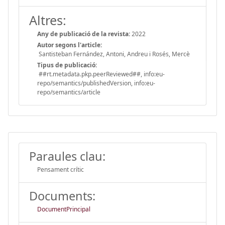
Altres:
Any de publicació de la revista:
2022
Autor segons l'article:
Santisteban Fernández, Antoni, Andreu i Rosés, Mercè
Tipus de publicació:
##rt.metadata.pkp.peerReviewed##, info:eu-
repo/semantics/publishedVersion, info:eu-
repo/semantics/article
Paraules clau:
Pensament crític
Documents:
DocumentPrincipal