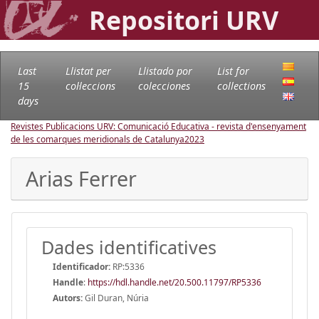
Repositori URV
Last
Llistat per
Llistado por
List for
15
col·leccions
colecciones
collections
days
Revistes Publicacions URV: Comunicació Educativa - revista d'ensenyament
de les comarques meridionals de Catalunya
2023
Arias Ferrer
Dades identificatives
Identificador:
RP:5336
Handle
:
https://hdl.handle.net/20.500.11797/RP5336
Autors:
Gil Duran, Núria