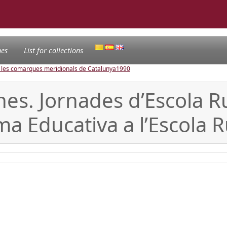
nes
List for collections
e les comarques meridionals de Catalunya
1990
nes. Jornades d’Escola R
ma Educativa a l’Escola R