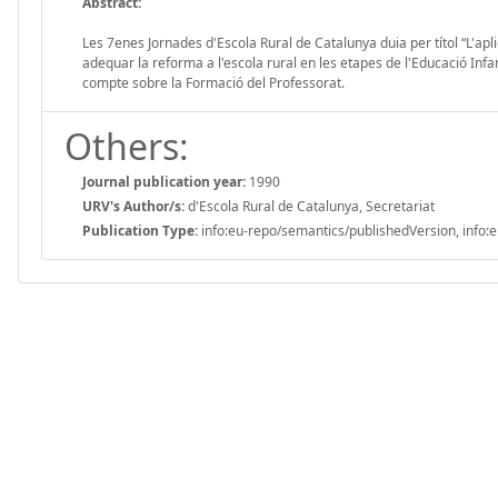
Abstract:
Les 7enes Jornades d'Escola Rural de Catalunya duia per títol “L'apli
adequar la reforma a l'escola rural en les etapes de l'Educació Infan
compte sobre la Formació del Professorat.
Others:
Journal publication year:
1990
URV's Author/s:
d'Escola Rural de Catalunya, Secretariat
Publication Type:
info:eu-repo/semantics/publishedVersion, info:e