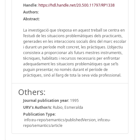
Handle
:
https://hdl.handle.net/20.500.11797/RP1338
Authors:
Abstract:
La investigació que s’exposa en aquest treball se centra en
l’estudi de les situacions problemàtiques dels practicants,
generades en les interaccions socials dins del marc escolar
i durant un període molt concret, les pràctiques. L’objectiu
consisteix a proporcionar als futurs mestres instruments,
tècniques, habilitats i recursos necessaris per enfrontar
adequadament les situacions problemàtiques que se’ls
puguin presentar, no només durant el període de
pràctiques, sinó al llarg de tota la seva vida professional.
Others:
Journal publication year:
1995
URV's Author/s:
Rubio, Esmeralda
Publication Type:
info:eu-repo/semantics/publishedVersion, info:eu-
repo/semantics/article