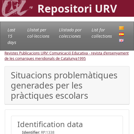
Repositori URV
Last
Llistat per
Llistado por
List for
15
col·leccions
colecciones
collections
days
Revistes Publicacions URV: Comunicació Educativa - revista d'ensenyament
de les comarques meridionals de Catalunya
1995
Situacions problemàtiques
generades per les
pràctiques escolars
Identification data
Identifier:
RP:1338