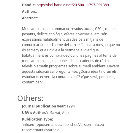
Handle
:
https://hdl.handle.net/20.500.11797/RP1389
Authors:
Abstract:
Medi ambient, contaminació, residus tòxics, CFCs, metalls
pesants, delicte ecològic, efecte hivernacle, etc. són
expressions habitualment usades pels mitjans de
comunicació i per l’home del carrer. I encara més, ja que no
és estrany que un dia a la setmana el diari que
habitualment es compra dediqui unes pàgines al tema del
medi ambient, i que algunes de les cadenes de ràdio i
televisió emetin programes sobre el medi ambient. Davant
aquesta situació cal preguntar-se: ¿Quina idea tindran els
estudiants envers la contaminació? ¿Què serà, per a ells,
contaminar?
Others:
Journal publication year:
1994
URV's Author/s:
Salvat, Agustí
Publication Type:
info:eu-repo/semantics/publishedVersion, info:eu-
repo/semantics/article