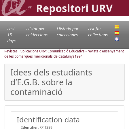
Repositori URV
Last
Llistat per
Llistado por
List for
15
col·leccions
colecciones
collections
days
Revistes Publicacions URV: Comunicació Educativa - revista d'ensenyament
de les comarques meridionals de Catalunya
1994
Idees dels estudiants
d’E.G.B. sobre la
contaminació
Identification data
Identifier:
RP:1389