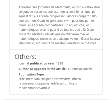
Aquestes 3es Jornades de Matemàtiques són el reflex d’un
conjunt de persones que estimen la seva feina i que, per
aquest fet, els agrada progressar i alhora compartir allò
que estimen. Quan les persones vivim passions per les
coses, ens agrada compartir-les. En aquest cas, les
matemàtiques eren la passió de tots els que allà érem
presents. Mestres jubilats que no oblidaran mai les
matemàtiques, mestres en actiu que volen millorar la seva
intervenció, estudiants de mestre o mestres de mestres.
Others:
Journal publication year:
1998
Author, as appears in the article.:
Fructuoso, Rubén
Publication Type:
##rt.metadata.pkp.peerReviewed##, info:eu-
repo/semantics/publishedVersion, info:eu-
repo/semantics/article