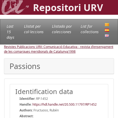
Repositori URV
Last
Llistat per
Llistado por
List for
15
col·leccions
colecciones
collections
days
Revistes Publicacions URV: Comunicació Educativa - revista d'ensenyament
de les comarques meridionals de Catalunya
1998
Passions
Identification data
Identifier:
RP:1452
Handle
:
https://hdl.handle.net/20.500.11797/RP1452
Authors:
Fructuoso, Rubén
Abstract: