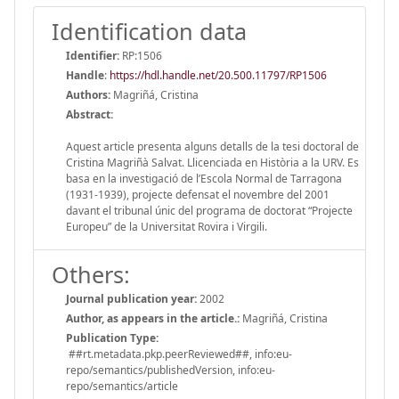
Identification data
Identifier:
RP:1506
Handle
:
https://hdl.handle.net/20.500.11797/RP1506
Authors:
Magriñá, Cristina
Abstract:
Aquest article presenta alguns detalls de la tesi doctoral de
Cristina Magriñà Salvat. Llicenciada en Història a la URV. Es
basa en la investigació de l’Escola Normal de Tarragona
(1931-1939), projecte defensat el novembre del 2001
davant el tribunal únic del programa de doctorat “Projecte
Europeu” de la Universitat Rovira i Virgili.
Others:
Journal publication year:
2002
Author, as appears in the article.:
Magriñá, Cristina
Publication Type:
##rt.metadata.pkp.peerReviewed##, info:eu-
repo/semantics/publishedVersion, info:eu-
repo/semantics/article