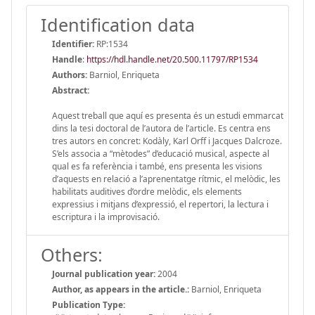
Identification data
Identifier:
RP:1534
Handle
:
https://hdl.handle.net/20.500.11797/RP1534
Authors:
Barniol, Enriqueta
Abstract:
Aquest treball que aquí es presenta és un estudi emmarcat
dins la tesi doctoral de l’autora de l’article. Es centra ens
tres autors en concret: Kodàly, Karl Orff i Jacques Dalcroze.
S’els associa a “mètodes” d’educació musical, aspecte al
qual es fa referència i també, ens presenta les visions
d’aquests en relació a l’aprenentatge rítmic, el melòdic, les
habilitats auditives d’ordre melòdic, els elements
expressius i mitjans d’expressió, el repertori, la lectura i
escriptura i la improvisació.
Others:
Journal publication year:
2004
Author, as appears in the article.:
Barniol, Enriqueta
Publication Type: