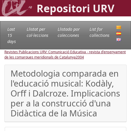
Repositori URV
Last
Llistat per
Llistado por
List for
15
col·leccions
colecciones
collections
days
Revistes Publicacions URV: Comunicació Educativa - revista d'ensenyament
de les comarques meridionals de Catalunya
2004
Metodologia comparada en
l'educació musical: Kodàly,
Orff i Dalcroze. Implicacions
per a la construcció d'una
Didàctica de la Música