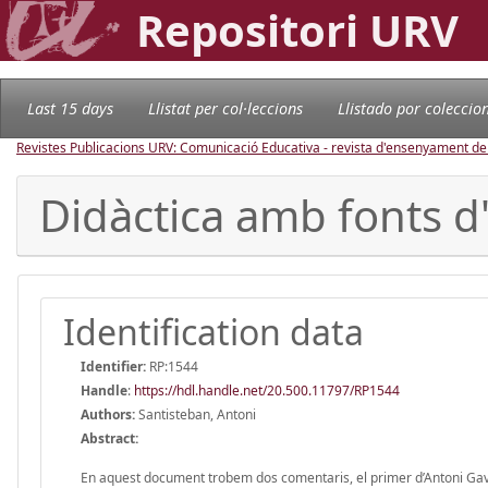
Repositori URV
Last 15 days
Llistat per col·leccions
Llistado por coleccio
Revistes Publicacions URV: Comunicació Educativa - revista d'ensenyament d
Didàctica amb fonts d
Identification data
Identifier:
RP:1544
Handle
:
https://hdl.handle.net/20.500.11797/RP1544
Authors:
Santisteban, Antoni
Abstract:
En aquest document trobem dos comentaris, el primer d’Antoni Gavald