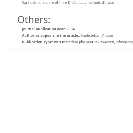
Santiesteban sobre el llibre Didàctica amb fonts d’arxius.
Others:
Journal publication year:
2004
Author, as appears in the article.:
Santisteban, Antoni
Publication Type:
##rt.metadata.pkp.peerReviewed##, info:eu-repo