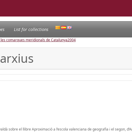
nes
List for collections
e les comarques meridionals de Catalunya
2004
'arxius
à sobre el llibre Aproximació a l’escola valenciana de geografia i el segon, d’A