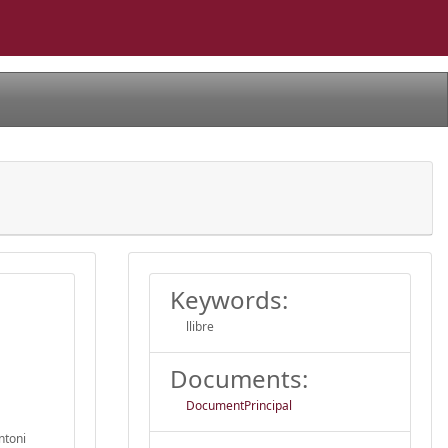
Keywords:
llibre
Documents:
DocumentPrincipal
ntoni