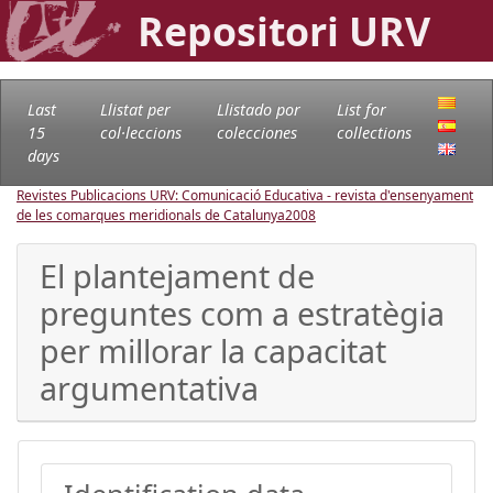
Repositori URV
Last
Llistat per
Llistado por
List for
15
col·leccions
colecciones
collections
days
Revistes Publicacions URV: Comunicació Educativa - revista d'ensenyament
de les comarques meridionals de Catalunya
2008
El plantejament de
preguntes com a estratègia
per millorar la capacitat
argumentativa