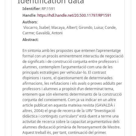
Identification data
Identifier:
RP:1591
Handle
:
https://hdl.handle.net/20.500.11797/RP1591
Authors:
Viscarro, Isabel; Macaya, Albert; Girondo, Luisa; Conde,
Carme; Gavaldà, Antoni
Abstract:
En sintonia amb les propostes que entenen l’aprenentatge
formal con un procés eminentment interactiu de negociació
de significats i de construcció conjunta entre professors i
alumnes, contemplem l’argumentació com una de les
principals estratègies per vehicular-lo. El contrast
d’opinions i raons, el qüestionament de determinades
afirmacions, les refutacions i els avals o proves adduïts per
professors i alumnes a propòsit d’un determinat tema,
entenem que són elements determinants de la construcció
conjunta del coneixement. Com ja va indicar en un altre
article publicat en aquesta mateixa revista (GAVALDÀ i
altres, 2004) el grup de recerca de la URV “Investigació
didàctica i continguts curriculars” està duent a terme una
activitat de recerca sobre la capacitat argumentativa dels
alumnes d’educació primària de l’ensenyament de Mestre.
Aquest treball és, per tant, continuació del primer.