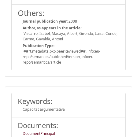
Others:
Journal publication year:
2008
Author, as appears in the article.:
Viscarro, Isabel, Macaya, Albert, Girondo, Luisa, Conde,
Carme, Gavaldà, Antoni
Publication Type:
##rt.metadata.pkp.peerReviewed##, info:eu-
repo/semantics/publishedVersion, info:eu-
repo/semantics/article
Keywords:
Capacitat argumentativa
Documents:
DocumentPrincipal