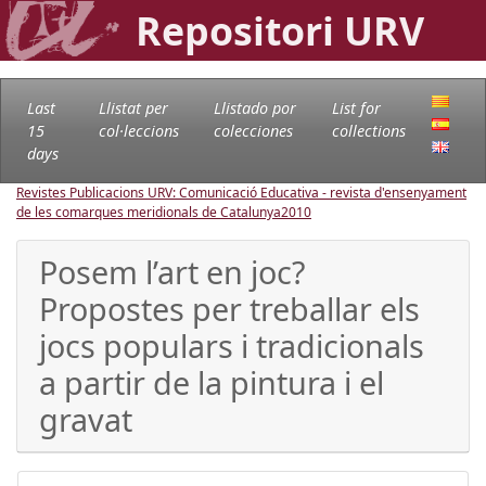
Repositori URV
Last
Llistat per
Llistado por
List for
15
col·leccions
colecciones
collections
days
Revistes Publicacions URV: Comunicació Educativa - revista d'ensenyament
de les comarques meridionals de Catalunya
2010
Posem l’art en joc?
Propostes per treballar els
jocs populars i tradicionals
a partir de la pintura i el
gravat