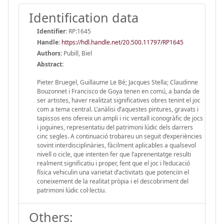
Identification data
Identifier:
RP:1645
Handle
:
https://hdl.handle.net/20.500.11797/RP1645
Authors:
Pubill, Biel
Abstract:
Pieter Bruegel, Guillaume Le Bé; Jacques Stella; Claudinne
Bouzonnet i Francisco de Goya tenen en comú, a banda de
ser artistes, haver realitzat significatives obres tenint el joc
com a tema central. L’anàlisi d’aquestes pintures, gravats i
tapissos ens ofereix un ampli i ric ventall iconogràfic de jocs
i joguines, representatiu del patrimoni lúdic dels darrers
cinc segles. A continuació trobareu un seguit d’experiències
sovint interdisciplinàries, fàcilment aplicables a qualsevol
nivell o cicle, que intenten fer que l’aprenentatge resulti
realment significatiu i proper, fent que el joc i l’educació
física vehiculin una varietat d’activitats que potenciïn el
coneixement de la realitat pròpia i el descobriment del
patrimoni lúdic col·lectiu.
Others: