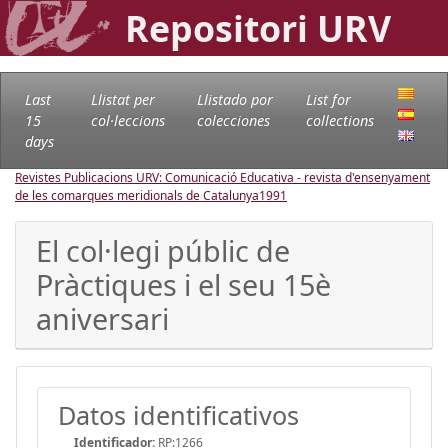
Repositori URV
Last
Llistat per
Llistado por
List for
15
col·leccions
colecciones
collections
days
Revistes Publicacions URV: Comunicació Educativa - revista d'ensenyament
de les comarques meridionals de Catalunya
1991
El col·legi públic de
Pràctiques i el seu 15è
aniversari
Datos identificativos
Identificador:
RP:1266