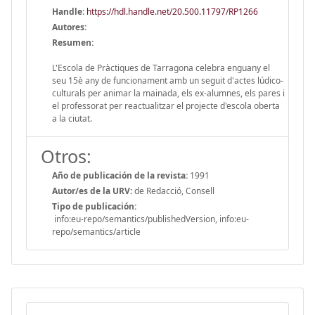
Handle
:
https://hdl.handle.net/20.500.11797/RP1266
Autores:
Resumen:
L'Escola de Pràctiques de Tarragona celebra enguany el
seu 15è any de funcionament amb un seguit d'actes lúdico-
culturals per animar la mainada, els ex-alumnes, els pares i
el professorat per reactualitzar el projecte d'escola oberta
a la ciutat.
Otros:
Año de publicación de la revista:
1991
Autor/es de la URV:
de Redacció, Consell
Tipo de publicación:
info:eu-repo/semantics/publishedVersion, info:eu-
repo/semantics/article