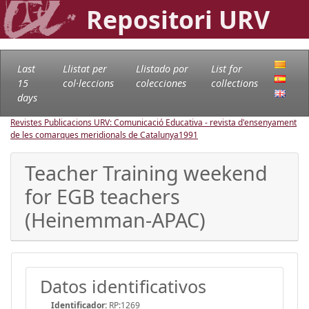
Repositori URV
Last
Llistat per
Llistado por
List for
15
col·leccions
colecciones
collections
days
Revistes Publicacions URV: Comunicació Educativa - revista d'ensenyament
de les comarques meridionals de Catalunya
1991
Teacher Training weekend
for EGB teachers
(Heinemman-APAC)
Datos identificativos
Identificador:
RP:1269