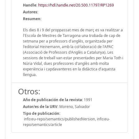
Handle
:
https://hdl.handle.net/20.500.11797/RP1269
Autores:
Resumen:
Els dies 8 i 9 del proppassat mes de març es va realitzar a
l'Escola de Mestres de Tarragona una trobada de cap de
setmana per a professors d'anglès, organitzada per
l'editorial Heinemann, amb la col·laboració de l'APAC
(Associació de Professors d'Anglès a Catalunya). Les
sessions de treball van estar presentades per Maria Toth i
Núria Vidal, dues professores d'anglès amb molta
experiència i capdavanteres en la didàctica d'aquesta
llengua.
Otros:
Año de publicación de la revista:
1991
Autor/es de la URV:
Moreno, Salvador
Tipo de publicación:
info:eu-repo/semantics/publishedVersion, info:eu-
repo/semantics/article