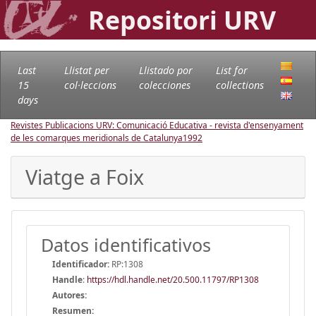
Repositori URV
Last
Llistat per
Llistado por
List for
15
col·leccions
colecciones
collections
days
Revistes Publicacions URV: Comunicació Educativa - revista d'ensenyament
de les comarques meridionals de Catalunya
1992
Viatge a Foix
Datos identificativos
Identificador:
RP:1308
Handle
:
https://hdl.handle.net/20.500.11797/RP1308
Autores:
Resumen: