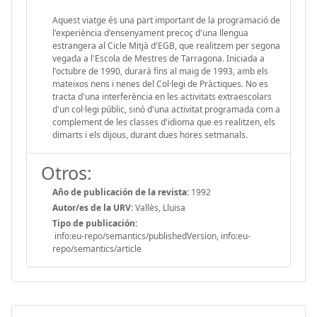
Aquest viatge és una part important de la programació de
l'experiència d'ensenyament precoç d'una llengua
estrangera al Cicle Mitjà d'EGB, que realitzem per segona
vegada a l'Escola de Mestres de Tarragona. Iniciada a
l'octubre de 1990, durarà fins al maig de 1993, amb els
mateixos nens i nenes del Col·legi de Pràctiques. No es
tracta d'una interferència en les activitats extraescolars
d'un col·legi públic, sinó d'una activitat programada com a
complement de les classes d'idioma que es realitzen, els
dimarts i els dijous, durant dues hores setmanals.
Otros:
Año de publicación de la revista:
1992
Autor/es de la URV:
Vallès, Lluïsa
Tipo de publicación:
info:eu-repo/semantics/publishedVersion, info:eu-
repo/semantics/article