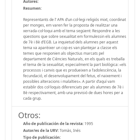
Autores:
Resumen:
Representants de l’ APA d’un col·legi religiós mixt, coordinat
per monges, em varen fer la proposta de realitzar una
xerrada-col·loqui amb el tema següent: Respondre a les
qüestions que sobre sexualitat em formulessin els alumnes
de 7è i 8è d’EGB. La inquietud dels alumnes per aquest
tema va aparèixer un cop es van plantejar a classe els
temes que responien als objectius marcats pel
departament de Ciències Naturals, en els quals es treballa
el tema de la sexualitat, especialment la part biològica: «els
processos i canvis que es produeixen a l’adolescència, la
fecundació, el desenvolupament del fetus, el naixement i
possibles alteracions i malalties». A partir d’aquí vam
establir dos col·loquis diferenciats per als alumnes de 7è i
8è respectivament, amb una previsió de dues hores per a
cada grup.
Otros:
Año de publicación de la revista:
1995
Autor/es de la URV:
Tomàs, Inés
Tipo de publicación: