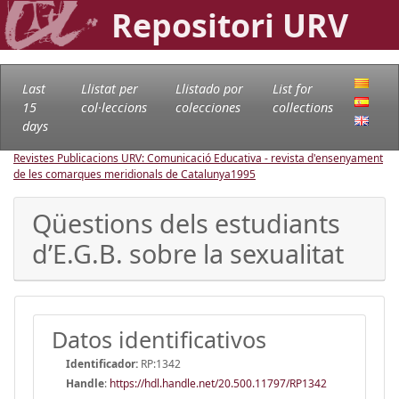
Repositori URV
Last
Llistat per
Llistado por
List for
15
col·leccions
colecciones
collections
days
Revistes Publicacions URV: Comunicació Educativa - revista d'ensenyament
de les comarques meridionals de Catalunya
1995
Qüestions dels estudiants
d’E.G.B. sobre la sexualitat
Datos identificativos
Identificador:
RP:1342
Handle
:
https://hdl.handle.net/20.500.11797/RP1342