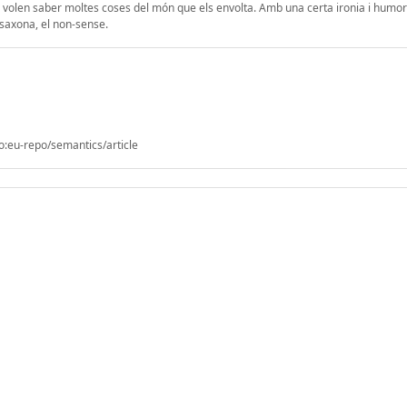
les volen saber moltes coses del món que els envolta. Amb una certa ironia i humor
osaxona, el non-sense.
o:eu-repo/semantics/article