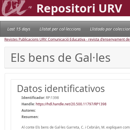
Repositori URV
Last 15 days
Llistat per col·leccions
Llistado por coleccio
Revistes Publicacions URV: Comunicació Educativa - revista d'ensenyament d
Els bens de Gal·les
Datos identificativos
Identificador:
RP:1398
Handle
:
https://hdl.handle.net/20.500.11797/RP1398
Autores:
Resumen:
Al conte Els bens de Gal·les Garreta, C. i Cebrián, M. expliquen co