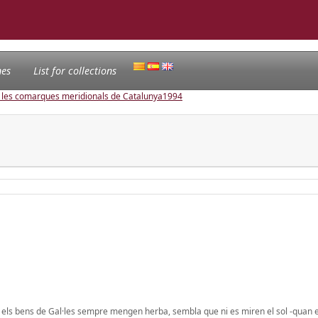
nes
List for collections
e les comarques meridionals de Catalunya
1994
m els bens de Gal·les sempre mengen herba, sembla que ni es miren el sol -quan en