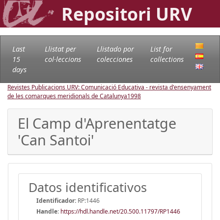
Repositori URV
Last
Llistat per
Llistado por
List for
15
col·leccions
colecciones
collections
days
Revistes Publicacions URV: Comunicació Educativa - revista d'ensenyament
de les comarques meridionals de Catalunya
1998
El Camp d'Aprenentatge
'Can Santoi'
Datos identificativos
Identificador:
RP:1446
Handle
:
https://hdl.handle.net/20.500.11797/RP1446