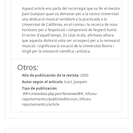
Aquest article ens parla del recorregut que va fer el mestre
Joan Guinjoan quan va demanar per a la nostra Universitat
una dedicació musical semblant a la practicada a la
Universitat de Califòrnia, en el conreu i la recerca de nous
horitzons per a l’expressió i comprensió de l’esperit humà.
El rector d'aquell temps, Dr. Lluís Arola, afirmava alhora
que aquesta distinció volia ser un esperó per a la renovació
musical, i significava la vocació de la Universitat Rovira i
Virgili per la innovació científica i artística.
Otros:
Año de publicación de la revista:
2000
Autor según el artículo:
Icart, Joaquim
Tipo de publicación:
##rt.metadata.pkp.peerReviewed##, info:eu-
repo/semantics/publishedVersion, info:eu-
repo/semantics/article