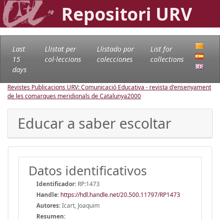
Repositori URV
Last
Llistat per
Llistado por
List for
15
col·leccions
colecciones
collections
days
Revistes Publicacions URV: Comunicació Educativa - revista d'ensenyament
de les comarques meridionals de Catalunya
2000
Educar a saber escoltar
Datos identificativos
Identificador:
RP:1473
Handle
:
https://hdl.handle.net/20.500.11797/RP1473
Autores:
Icart, Joaquim
Resumen: