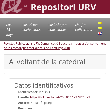
Repositori URV
Last
Llistat per
Llistado por
List for
15
col·leccions
colecciones
collections
days
Revistes Publicacions URV: Comunicació Educativa - revista d'ensenyament
de les comarques meridionals de Catalunya
2001
Al voltant de la catedral
Datos identificativos
Identificador:
RP:1493
Handle
:
https://hdl.handle.net/20.500.11797/RP1493
Autores:
Sebastià, Josep
Resumen: