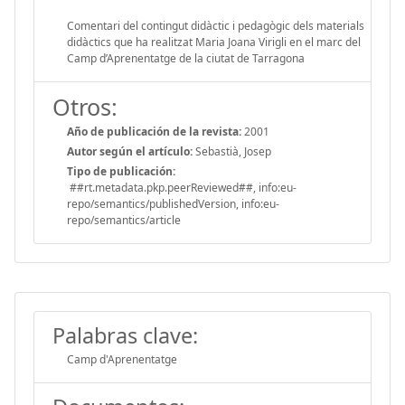
Comentari del contingut didàctic i pedagògic dels materials
didàctics que ha realitzat Maria Joana Virigli en el marc del
Camp d’Aprenentatge de la ciutat de Tarragona
Otros:
Año de publicación de la revista:
2001
Autor según el artículo:
Sebastià, Josep
Tipo de publicación:
##rt.metadata.pkp.peerReviewed##, info:eu-
repo/semantics/publishedVersion, info:eu-
repo/semantics/article
Palabras clave:
Camp d'Aprenentatge