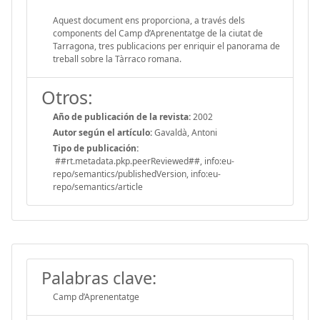
Aquest document ens proporciona, a través dels
components del Camp d’Aprenentatge de la ciutat de
Tarragona, tres publicacions per enriquir el panorama de
treball sobre la Tàrraco romana.
Otros:
Año de publicación de la revista:
2002
Autor según el artículo:
Gavaldà, Antoni
Tipo de publicación:
##rt.metadata.pkp.peerReviewed##, info:eu-
repo/semantics/publishedVersion, info:eu-
repo/semantics/article
Palabras clave:
Camp d’Aprenentatge