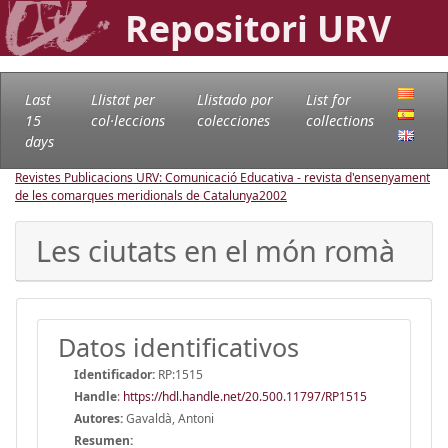
Repositori URV
Last
Llistat per
Llistado por
List for
15
col·leccions
colecciones
collections
days
Revistes Publicacions URV: Comunicació Educativa - revista d'ensenyament
de les comarques meridionals de Catalunya
2002
Les ciutats en el món romà
Datos identificativos
Identificador:
RP:1515
Handle
:
https://hdl.handle.net/20.500.11797/RP1515
Autores:
Gavaldà, Antoni
Resumen: