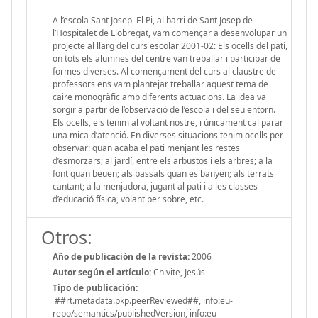
A l’escola Sant Josep–El Pi, al barri de Sant Josep de
l’Hospitalet de Llobregat, vam començar a desenvolupar un
projecte al llarg del curs escolar 2001-02: Els ocells del pati,
on tots els alumnes del centre van treballar i participar de
formes diverses. Al començament del curs al claustre de
professors ens vam plantejar treballar aquest tema de
caire monogràfic amb diferents actuacions. La idea va
sorgir a partir de l’observació de l’escola i del seu entorn.
Els ocells, els tenim al voltant nostre, i únicament cal parar
una mica d’atenció. En diverses situacions tenim ocells per
observar: quan acaba el pati menjant les restes
d’esmorzars; al jardí, entre els arbustos i els arbres; a la
font quan beuen; als bassals quan es banyen; als terrats
cantant; a la menjadora, jugant al pati i a les classes
d’educació física, volant per sobre, etc.
Otros:
Año de publicación de la revista:
2006
Autor según el artículo:
Chivite, Jesús
Tipo de publicación:
##rt.metadata.pkp.peerReviewed##, info:eu-
repo/semantics/publishedVersion, info:eu-