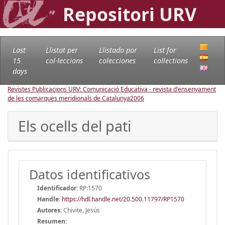
Repositori URV
Last
Llistat per
Llistado por
List for
15
col·leccions
colecciones
collections
days
Revistes Publicacions URV: Comunicació Educativa - revista d'ensenyament
de les comarques meridionals de Catalunya
2006
Els ocells del pati
Datos identificativos
Identificador:
RP:1570
Handle
:
https://hdl.handle.net/20.500.11797/RP1570
Autores:
Chivite, Jesús
Resumen: