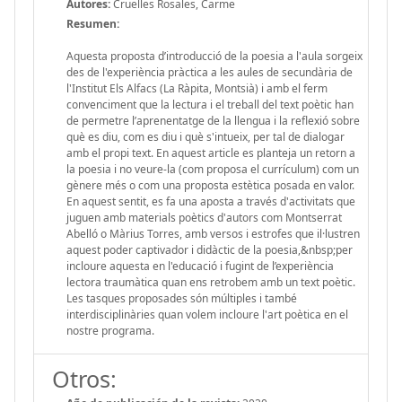
Autores:
Cruelles Rosales, Carme
Resumen:
Aquesta proposta d’introducció de la poesia a l'aula sorgeix
des de l'experiència pràctica a les aules de secundària de
l'Institut Els Alfacs (La Ràpita, Montsià) i amb el ferm
convenciment que la lectura i el treball del text poètic han
de permetre l’aprenentatge de la llengua i la reflexió sobre
què es diu, com es diu i què s'intueix, per tal de dialogar
amb el propi text. En aquest article es planteja un retorn a
la poesia i no veure-la (com proposa el currículum) com un
gènere més o com una proposta estètica posada en valor.
En aquest sentit, es fa una aposta a través d'activitats que
juguen amb materials poètics d'autors com Montserrat
Abelló o Màrius Torres, amb versos i estrofes que il·lustren
aquest poder captivador i didàctic de la poesia,&nbsp;per
incloure aquesta en l'educació i fugint de l’experiència
lectora traumàtica quan ens retrobem amb un text poètic.
Les tasques proposades són múltiples i també
interdisciplinàries quan volem incloure l'art poètica en el
nostre programa.
Otros: