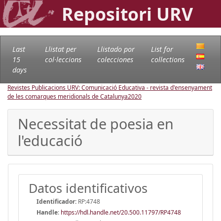
Repositori URV
Last
Llistat per
Llistado por
List for
15
col·leccions
colecciones
collections
days
Revistes Publicacions URV: Comunicació Educativa - revista d'ensenyament
de les comarques meridionals de Catalunya
2020
Necessitat de poesia en
l'educació
Datos identificativos
Identificador:
RP:4748
Handle
:
https://hdl.handle.net/20.500.11797/RP4748