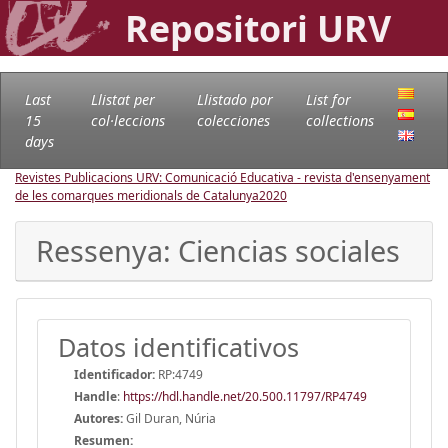
Repositori URV
Last
Llistat per
Llistado por
List for
15
col·leccions
colecciones
collections
days
Revistes Publicacions URV: Comunicació Educativa - revista d'ensenyament
de les comarques meridionals de Catalunya
2020
Ressenya: Ciencias sociales
Datos identificativos
Identificador:
RP:4749
Handle
:
https://hdl.handle.net/20.500.11797/RP4749
Autores:
Gil Duran, Núria
Resumen: