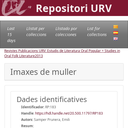
Repositori URV
Last
Llistat per
Llistado por
List for
15
col·leccions
colecciones
collections
days
Revistes Publicacions URV: Estudis de Literatura Oral Popular = Studies in
Oral Folk Literature
2013
Imaxes de muller
Dades identificatives
Identificador:
RP:183
Handle
:
https://hdl.handle.net/20.500.11797/RP183
Autors:
Samper Prunera, Emili
Resum: