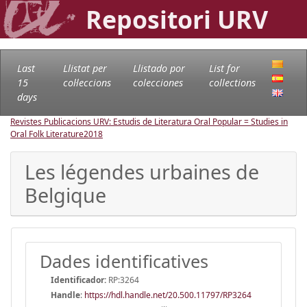
Repositori URV
Last
Llistat per
Llistado por
List for
15
col·leccions
colecciones
collections
days
Revistes Publicacions URV: Estudis de Literatura Oral Popular = Studies in
Oral Folk Literature
2018
Les légendes urbaines de
Belgique
Dades identificatives
Identificador:
RP:3264
Handle
:
https://hdl.handle.net/20.500.11797/RP3264