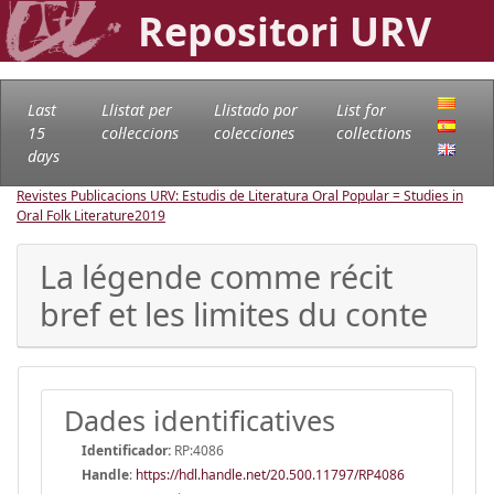
Repositori URV
Last
Llistat per
Llistado por
List for
15
col·leccions
colecciones
collections
days
Revistes Publicacions URV: Estudis de Literatura Oral Popular = Studies in
Oral Folk Literature
2019
La légende comme récit
bref et les limites du conte
Dades identificatives
Identificador:
RP:4086
Handle
:
https://hdl.handle.net/20.500.11797/RP4086