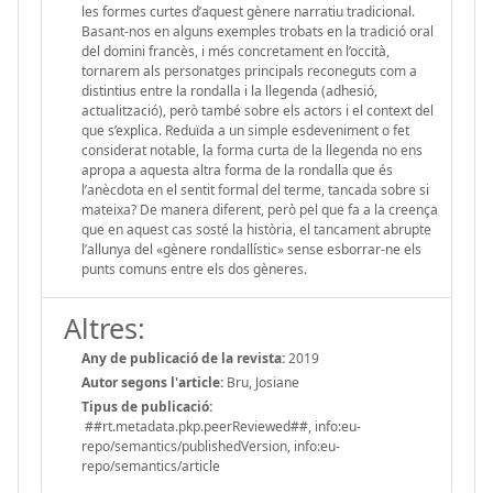
les formes curtes d’aquest gènere narratiu tradicional.
Basant-nos en alguns exemples trobats en la tradició oral
del domini francès, i més concretament en l’occità,
tornarem als personatges principals reconeguts com a
distintius entre la rondalla i la llegenda (adhesió,
actualització), però també sobre els actors i el context del
que s’explica. Reduïda a un simple esdeveniment o fet
considerat notable, la forma curta de la llegenda no ens
apropa a aquesta altra forma de la rondalla que és
l’anècdota en el sentit formal del terme, tancada sobre si
mateixa? De manera diferent, però pel que fa a la creença
que en aquest cas sosté la història, el tancament abrupte
l’allunya del «gènere rondallístic» sense esborrar-ne els
punts comuns entre els dos gèneres.
Altres:
Any de publicació de la revista:
2019
Autor segons l'article:
Bru, Josiane
Tipus de publicació:
##rt.metadata.pkp.peerReviewed##, info:eu-
repo/semantics/publishedVersion, info:eu-
repo/semantics/article