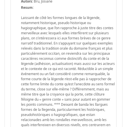
Autors:
Bru, Josiane
Resum:
Laissant de côté les formes longues de la légende,
notamment historique, pseudo historique ou
hagiographique, que l’on rapproche à juste titre des contes
merveilleux avec lesquels elles interfèrent sur plusieurs
plans, on s’intéressera ici aux formes brèves de ce genre
narratif traditionnel. En s’appuyant sur quelques exemples
relevés dans la tradition orale du domaine français et plus
particulièrement occitan, on reviendra sur les principaux
caractères reconnus comme distinctifs du conte et de la
légende (adhésion, actualisation) mais aussi sur les acteurs
et le contexte de ce qui est raconté. Réductible à un simple
événement ou un fait considéré comme remarquable, la
forme courte de la légende n’est-elle pas à rapprocher de
cette forme limite du conte qu’est l’anecdote au sens formel
du terme, close sur elle-même ? Différemment, mais au
même titre que la croyance qui la porte, cette clôture
l’éloigne du « genre conte » sans pour autant en gommer
les points communs. *** Deixant de banda les llargues
formes de la llegenda, particularment les històriques,
pseudohistòriques o hagiogràfiques, que estan
relacionades amb les rondalles meravellosos, amb les
quals interfereixen en diversos nivells, ens centrarem en