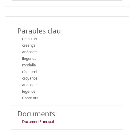
Paraules clau:
relat curt
creença
anècdota
llegenda
rondalla
récit bref
croyance
anecdote
légende
Conte oral
Documents:
DocumentPrincipal