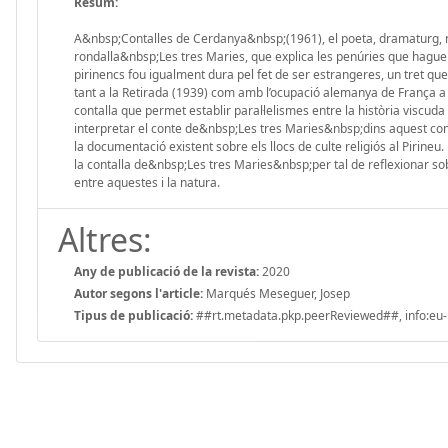
Resum:
A&nbsp;Contalles de Cerdanya&nbsp;(1961), el poeta, dramaturg, narr
rondalla&nbsp;Les tres Maries, que explica les penúries que haguer
pirinencs fou igualment dura pel fet de ser estrangeres, un tret qu
tant a la Retirada (1939) com amb l’ocupació alemanya de França 
contalla que permet establir paral·lelismes entre la història viscuda pe
interpretar el conte de&nbsp;Les tres Maries&nbsp;dins aquest context
la documentació existent sobre els llocs de culte religiós al Pirine
la contalla de&nbsp;Les tres Maries&nbsp;per tal de reflexionar sobr
entre aquestes i la natura.
Altres:
Any de publicació de la revista:
2020
Autor segons l'article:
Marqués Meseguer, Josep
Tipus de publicació:
##rt.metadata.pkp.peerReviewed##, info:eu-r