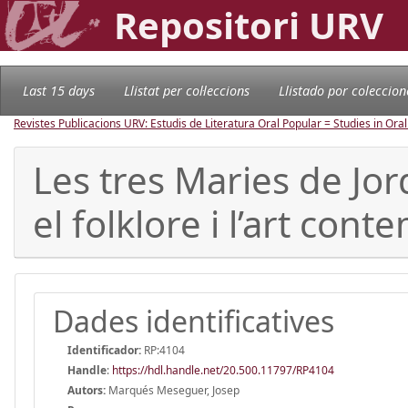
Repositori URV
Last 15 days
Llistat per col·leccions
Llistado por coleccion
Revistes Publicacions URV: Estudis de Literatura Oral Popular = Studies in Oral
Les tres Maries de Jor
el folklore i l’art con
Dades identificatives
Identificador:
RP:4104
Handle
:
https://hdl.handle.net/20.500.11797/RP4104
Autors:
Marqués Meseguer, Josep