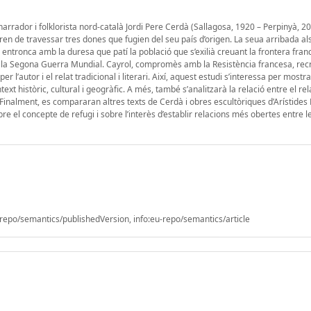
ador i folklorista nord-català Jordi Pere Cerdà (Sallagosa, 1920 – Perpinyà, 201
en de travessar tres dones que fugien del seu país d’origen. La seua arribada al
e entronca amb la duresa que patí la població que s’exilià creuant la frontera fra
a la Segona Guerra Mundial. Cayrol, compromès amb la Resistència francesa, rec
r l’autor i el relat tradicional i literari. Així, aquest estudi s’interessa per mostra
 històric, cultural i geogràfic. A més, també s’analitzarà la relació entre el rel
u. Finalment, es compararan altres texts de Cerdà i obres escultòriques d’Arístides
e el concepte de refugi i sobre l’interès d’establir relacions més obertes entre le
epo/semantics/publishedVersion, info:eu-repo/semantics/article