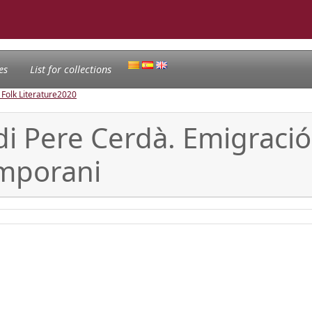
es
List for collections
 Folk Literature
2020
di Pere Cerdà. Emigració 
temporani