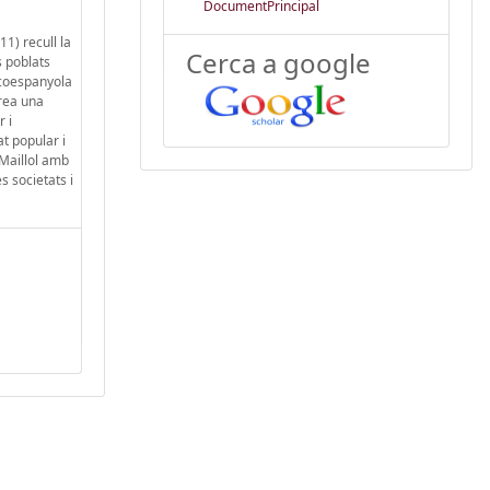
DocumentPrincipal
1) recull la
Cerca a google
s poblats
ncoespanyola
rea una
r i
at popular i
 Maillol amb
s societats i