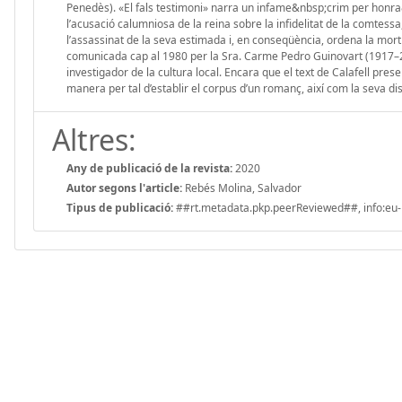
Penedès). «El fals testimoni» narra un infame&nbsp;crim per honra
l’acusació calumniosa de la reina sobre la infidelitat de la comtess
l’assassinat de la seva estimada i, en conseqüència, ordena la mor
comunicada cap al 1980 per la Sra. Carme Pedro Guinovart (1917–2003
investigador de la cultura local. Encara que el text de Calafell prese
manera per tal d’establir el corpus d’un romanç, així com la seva di
Altres:
Any de publicació de la revista:
2020
Autor segons l'article:
Rebés Molina, Salvador
Tipus de publicació:
##rt.metadata.pkp.peerReviewed##, info:eu-r