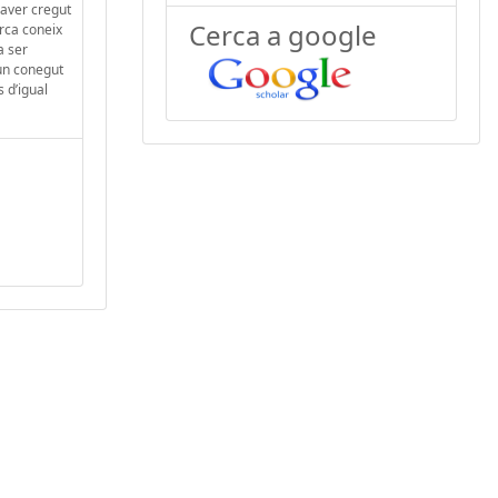
haver cregut
Cerca a google
arca coneix
a ser
 un conegut
s d’igual