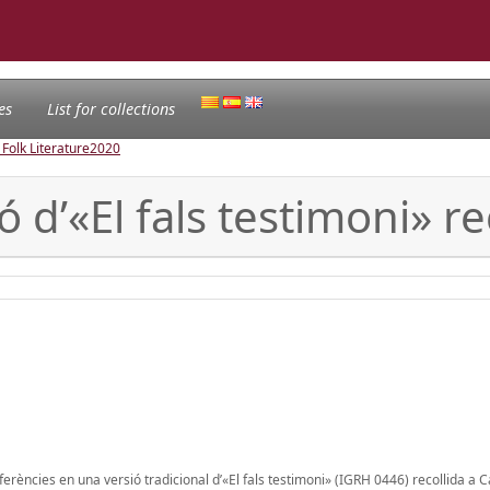
es
List for collections
 Folk Literature
2020
d’«El fals testimoni» rec
ferències en una versió tradicional d’«El fals testimoni» (IGRH 0446) recollida a Ca