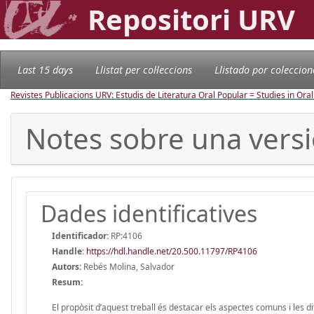
Repositori URV
Last 15 days
Llistat per col·leccions
Llistado por coleccion
Revistes Publicacions URV: Estudis de Literatura Oral Popular = Studies in Oral
Notes sobre una versió 
Dades identificatives
Identificador:
RP:4106
Handle
:
https://hdl.handle.net/20.500.11797/RP4106
Autors:
Rebés Molina, Salvador
Resum:
El propòsit d’aquest treball és destacar els aspectes comuns i les di