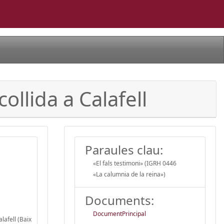
ollida a Calafell
Paraules clau:
«El fals testimoni» (IGRH 0446
«La calumnia de la reina»)
Documents:
DocumentPrincipal
lafell (Baix