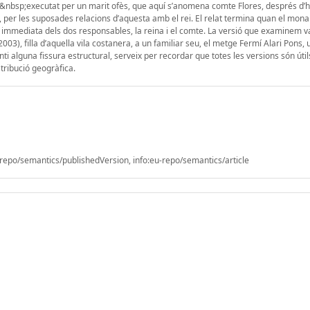
&nbsp;executat per un marit ofès, que aquí s’anomena comte Flores, després d’
a, per les suposades relacions d’aquesta amb el rei. El relat termina quan el mon
t immediata dels dos responsables, la reina i el comte. La versió que examinem v
), filla d’aquella vila costanera, a un familiar seu, el metge Fermí Alari Pons,
nti alguna fissura estructural, serveix per recordar que totes les versions són útil
stribució geogràfica.
epo/semantics/publishedVersion, info:eu-repo/semantics/article