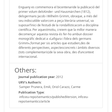
Enguany es commemora el bicentenaride la publicació del
primer volum delsKinder- und Hausmärchen (1812),
delsgermans Jacob i Wilhelm Grimm, obraque, a més del
seu indiscutible valorcom a peça literària universal, va
suposarl’inici de l’estudi de la rondallísticacom a disciplina
científica. Per aquestmotiu, creiem que la millor manera
decomençar aquesta revista és fer-ho ambun dossier
monogràfic dedicat a «Lafigura i l’obra dels germans
Grimm»,format per sis articles que estudien,des de
diferents perspectives, aspectesconcrets i àmbits diversos
(tots complementaris)de la seva obra, des d’uncontext
internacional.
Others:
Journal publication year:
2012
URV's Author/s:
Samper Prunera, Emili, Oriol Carazo, Carme
Publication Type:
info:eu-repo/semantics/publishedVersion, info:eu-
repo/semantics/article