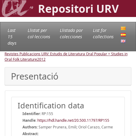
Repositori URV
Last
Llistat per
Llistado por
List for
15
col·leccions
colecciones
collections
days
Revistes Publicacions URV: Estudis de Literatura Oral Popular = Studies in
Oral Folk Literature
2012
Presentació
Identification data
Identifier:
RP:155
Handle
:
https://hdl.handle.net/20.500.11797/RP155
Authors:
Samper Prunera, Emili; Oriol Carazo, Carme
Abstract: