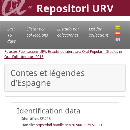
Repositori URV
Last
Llistat per
Llistado por
List for
15
col·leccions
colecciones
collections
days
Revistes Publicacions URV: Estudis de Literatura Oral Popular = Studies in
Oral Folk Literature
2015
Contes et légendes
d’Espagne
Identification data
Identifier:
RP:213
Handle
:
https://hdl.handle.net/20.500.11797/RP213