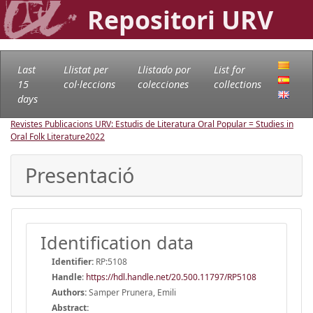
Repositori URV
Last
Llistat per
Llistado por
List for
15
col·leccions
colecciones
collections
days
Revistes Publicacions URV: Estudis de Literatura Oral Popular = Studies in
Oral Folk Literature
2022
Presentació
Identification data
Identifier:
RP:5108
Handle
:
https://hdl.handle.net/20.500.11797/RP5108
Authors:
Samper Prunera, Emili
Abstract: