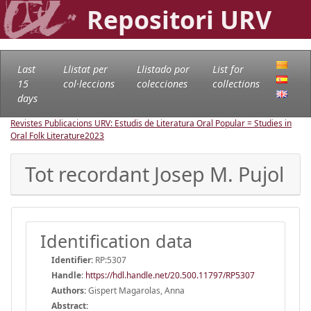
Repositori URV
Last
Llistat per
Llistado por
List for
15
col·leccions
colecciones
collections
days
Revistes Publicacions URV: Estudis de Literatura Oral Popular = Studies in
Oral Folk Literature
2023
Tot recordant Josep M. Pujol
Identification data
Identifier:
RP:5307
Handle
:
https://hdl.handle.net/20.500.11797/RP5307
Authors:
Gispert Magarolas, Anna
Abstract: