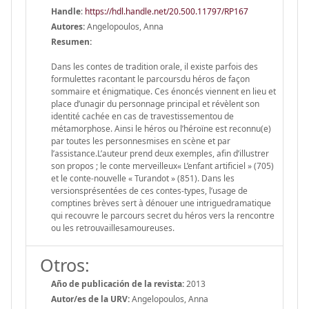
Handle
:
https://hdl.handle.net/20.500.11797/RP167
Autores:
Angelopoulos, Anna
Resumen:
Dans les contes de tradition orale, il existe parfois des
formulettes racontant le parcoursdu héros de façon
sommaire et énigmatique. Ces énoncés viennent en lieu et
place d’unagir du personnage principal et révèlent son
identité cachée en cas de travestissementou de
métamorphose. Ainsi le héros ou l’héroïne est reconnu(e)
par toutes les personnesmises en scène et par
l’assistance.L’auteur prend deux exemples, afin d’illustrer
son propos ; le conte merveilleux« L’enfant artificiel » (705)
et le conte-nouvelle « Turandot » (851). Dans les
versionsprésentées de ces contes-types, l’usage de
comptines brèves sert à dénouer une intriguedramatique
qui recouvre le parcours secret du héros vers la rencontre
ou les retrouvaillesamoureuses.
Otros:
Año de publicación de la revista:
2013
Autor/es de la URV:
Angelopoulos, Anna