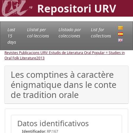
Repositori URV
Last
Llistat per
Llistado por
List for
15
col·leccions
colecciones
collections
days
Revistes Publicacions URV: Estudis de Literatura Oral Popular = Studies in
Oral Folk Literature
2013
Les comptines à caractère
énigmatique dans le conte
de tradition orale
Datos identificativos
Identificador:
RP:167